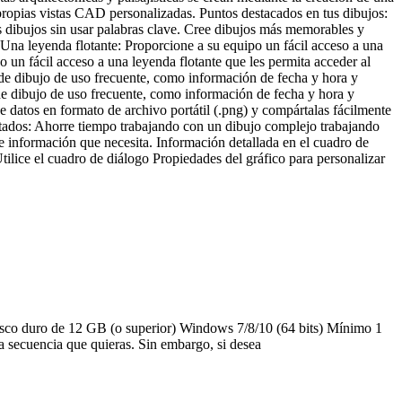
s propias vistas CAD personalizadas. Puntos destacados en tus dibujos:
os dibujos sin usar palabras clave. Cree dibujos más memorables y
e. Una leyenda flotante: Proporcione a su equipo un fácil acceso a una
o un fácil acceso a una leyenda flotante que les permita acceder al
n de dibujo de uso frecuente, como información de fecha y hora y
n de dibujo de uso frecuente, como información de fecha y hora y
 de datos en formato de archivo portátil (.png) y compártalas fácilmente
cetados: Ahorre tiempo trabajando con un dibujo complejo trabajando
 información que necesita. Información detallada en el cuadro de
Utilice el cuadro de diálogo Propiedades del gráfico para personalizar
 duro de 12 GB (o superior) Windows 7/8/10 (64 bits) Mínimo 1
la secuencia que quieras. Sin embargo, si desea