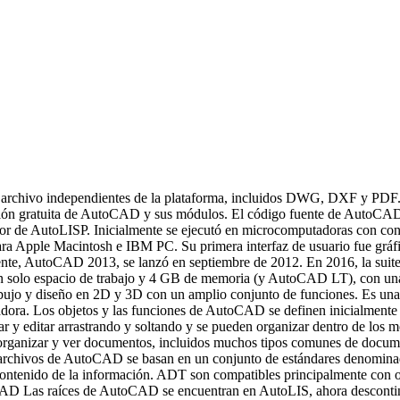
rchivo independientes de la plataforma, incluidos DWG, DXF y PDF. El
ión gratuita de AutoCAD y sus módulos. El código fuente de AutoCAD 2
 de AutoLISP. Inicialmente se ejecutó en microcomputadoras con cont
a Apple Macintosh e IBM PC. Su primera interfaz de usuario fue gráfi
reciente, AutoCAD 2013, se lanzó en septiembre de 2012. En 2016, la
a un solo espacio de trabajo y 4 GB de memoria (y AutoCAD LT), con un
ujo y diseño en 2D y 3D con un amplio conjunto de funciones. Es una ap
tadora. Los objetos y las funciones de AutoCAD se definen inicialmen
 y editar arrastrando y soltando y se pueden organizar dentro de los 
organizar y ver documentos, incluidos muchos tipos comunes de docume
 archivos de AutoCAD se basan en un conjunto de estándares denomin
l contenido de la información. ADT son compatibles principalmente co
toCAD Las raíces de AutoCAD se encuentran en AutoLIS, ahora descont