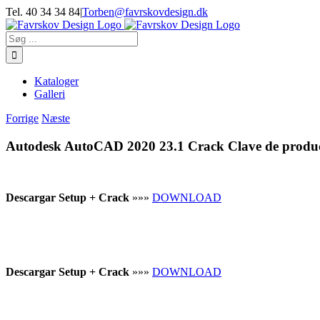
Skip
Tel. 40 34 34 84
|
Torben@favrskovdesign.dk
to
content
Søg
efter:
Kataloger
Galleri
Forrige
Næste
Autodesk AutoCAD 2020 23.1 Crack Clave de product
Descargar Setup + Crack
»»»
DOWNLOAD
Descargar Setup + Crack
»»»
DOWNLOAD