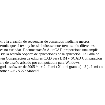
y la creación de secuencias de comandos mediante macros.
mite que el texto y los símbolos se muestren usando diferentes
aracteres no estándar. Documentación AutoCAD proporciona una amplia
sde la sección Soporte de aplicaciones de la aplicación. La Guía de
r también Comparación de editores CAD para BIM y SCAD Comparación
are de diseño asistido por computadora para Windows
ía: software de 2005 * i + 2 . L mi t X b mi gramo ( – 3 ) . L mi t o
 a norte d – 6 / 5 27c346ba05