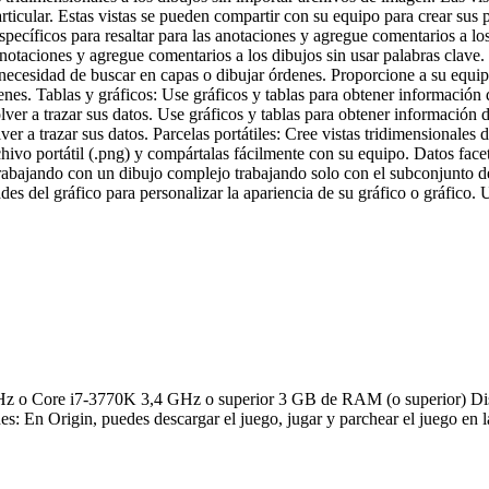
articular. Estas vistas se pueden compartir con su equipo para crear su
specíficos para resaltar para las anotaciones y agregue comentarios a l
as anotaciones y agregue comentarios a los dibujos sin usar palabras clav
n necesidad de buscar en capas o dibujar órdenes. Proporcione a su equip
denes. Tablas y gráficos: Use gráficos y tablas para obtener informació
volver a trazar sus datos. Use gráficos y tablas para obtener informació
ver a trazar sus datos. Parcelas portátiles: Cree vistas tridimensionales
chivo portátil (.png) y compártalas fácilmente con su equipo. Datos fa
rabajando con un dibujo complejo trabajando solo con el subconjunto de
es del gráfico para personalizar la apariencia de su gráfico o gráfico. 
o Core i7-3770K 3,4 GHz o superior 3 GB de RAM (o superior) Disco
nes: En Origin, puedes descargar el juego, jugar y parchear el juego en 