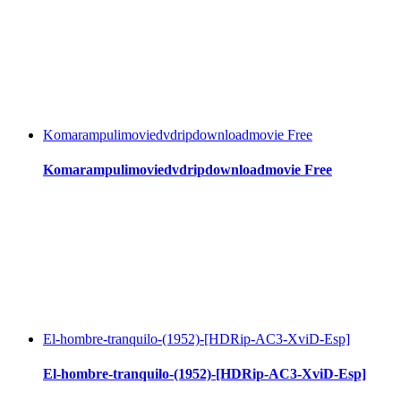
Komarampulimoviedvdripdownloadmovie Free
Komarampulimoviedvdripdownloadmovie Free
El-hombre-tranquilo-(1952)-[HDRip-AC3-XviD-Esp]
El-hombre-tranquilo-(1952)-[HDRip-AC3-XviD-Esp]