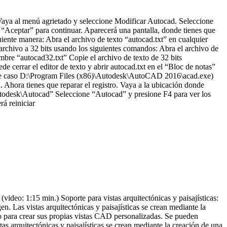
 Vaya al menú agrietado y seleccione Modificar Autocad. Seleccione
 “Aceptar” para continuar. Aparecerá una pantalla, donde tienes que
guiente manera: Abra el archivo de texto “autocad.txt” en cualquier
 archivo a 32 bits usando los siguientes comandos: Abra el archivo de
ombre “autocad32.txt” Copie el archivo de texto de 32 bits
errar el editor de texto y abrir autocad.txt en el “Bloc de notas”
 este caso D:\Program Files (x86)\Autodesk\AutoCAD 2016\acad.exe)
Ahora tienes que reparar el registro. Vaya a la ubicación donde
desk\Autocad” Seleccione “Autocad” y presione F4 para ver los
á reiniciar
deo: 1:15 min.) Soporte para vistas arquitectónicas y paisajísticas:
en. Las vistas arquitectónicas y paisajísticas se crean mediante la
ipo para crear sus propias vistas CAD personalizadas. Se pueden
stas arquitectónicas y paisajísticas se crean mediante la creación de una