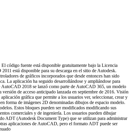
 código fuente está disponible gratuitamente bajo la Licencia
011 está disponible para su descarga en el sitio de Autodesk.
roladores de gráficos incorporados que desde entonces han sido
ca. La aplicación ha seguido desarrollándose y ampliándose para
 suite AutoCAD 2018 se lanzó como parte de AutoCAD 365, un modelo
a versión de acceso anticipado lanzada en septiembre de 2016. Visión
licación gráfica que permite a los usuarios ver, seleccionar, crear y
te en forma de imágenes 2D denominadas dibujos de espacio modelo.
modelos. Estos bloques pueden ser modificados modificando sus
ntos comerciales y de ingeniería. Los usuarios pueden dibujar
ado ADT (Autodesk Document Type) que se utilizan para administrar
n otras aplicaciones de AutoCAD, pero el formato ADT puede ser
inuado