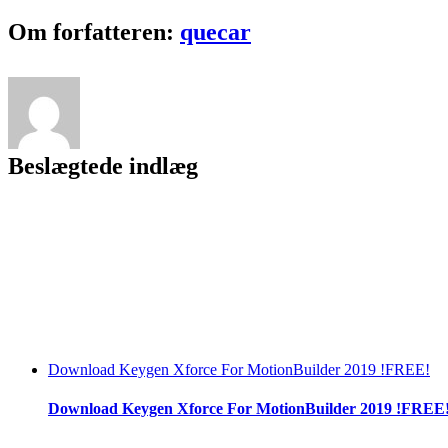
Facebook
Twitter
LinkedIn
Reddit
Tumblr
Pinterest
Vk
Email
Om forfatteren:
quecar
Beslægtede indlæg
Download Keygen Xforce For MotionBuilder 2019 !FREE!
Download Keygen Xforce For MotionBuilder 2019 !FREE