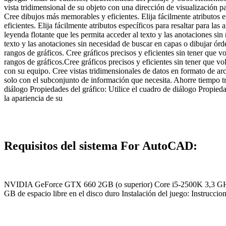
vista tridimensional de su objeto con una dirección de visualización p
Cree dibujos más memorables y eficientes. Elija fácilmente atributos e
eficientes. Elija fácilmente atributos específicos para resaltar para l
leyenda flotante que les permita acceder al texto y las anotaciones si
texto y las anotaciones sin necesidad de buscar en capas o dibujar ór
rangos de gráficos. Cree gráficos precisos y eficientes sin tener que 
rangos de gráficos.Cree gráficos precisos y eficientes sin tener que vol
con su equipo. Cree vistas tridimensionales de datos en formato de ar
solo con el subconjunto de información que necesita. Ahorre tiempo t
diálogo Propiedades del gráfico: Utilice el cuadro de diálogo Propiedad
la apariencia de su
Requisitos del sistema For AutoCAD:
NVIDIA GeForce GTX 660 2GB (o superior) Core i5-2500K 3,3 GHz 
GB de espacio libre en el disco duro Instalación del juego: Instruccio