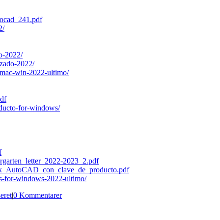
tocad_241.pdf
2/
mo-2022/
izado-2022/
-mac-win-2022-ultimo/
df
oducto-for-windows/
f
dergarten_letter_2022-2023_2.pdf
desk_AutoCAD_con_clave_de_producto.pdf
tis-for-windows-2022-ultimo/
eret
|
0 Kommentarer