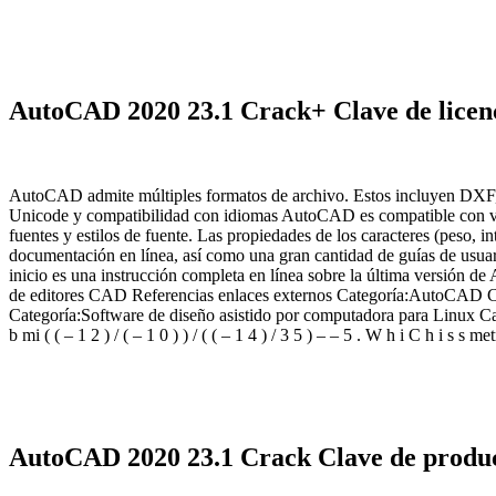
AutoCAD 2020 23.1 Crack+ Clave de licenc
AutoCAD admite múltiples formatos de archivo. Estos incluyen DX
Unicode y compatibilidad con idiomas AutoCAD es compatible con vari
fuentes y estilos de fuente. Las propiedades de los caracteres (peso,
documentación en línea, así como una gran cantidad de guías de usuari
inicio es una instrucción completa en línea sobre la última versi
de editores CAD Referencias enlaces externos Categoría:AutoCAD Ca
Categoría:Software de diseño asistido por computadora para Linux Cat
b mi ( ( – 1 2 ) / ( – 1 0 ) ) / ( ( – 1 4 ) / 3 5 ) – – 5 . W h i C h i s 
AutoCAD 2020 23.1 Crack Clave de produc