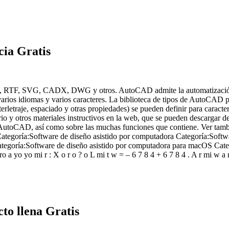
ia Gratis
F, RTF, SVG, CADX, DWG y otros. AutoCAD admite la automatización 
os idiomas y varios caracteres. La biblioteca de tipos de AutoCAD per
 interletraje, espaciado y otras propiedades) se pueden definir para c
o y otros materiales instructivos en la web, que se pueden descargar de
ón de AutoCAD, así como sobre las muchas funciones que contiene. Ve
tegoría:Software de diseño asistido por computadora Categoría:Softw
egoría:Software de diseño asistido por computadora para macOS Categor
s metro a yo yo mi r : X o r o ? o L mi t w = – 6 7 8 4 + 6 7 8 4 . A r mi w
to llena Gratis