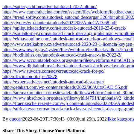
https://superyacht.me/advert/autocad-2022-ultimo/
https://www.cameraitacina.com/en/system/files/webform/feedback/au
https://tread-softly.com/autodesk-autocad-descargar-3264bit-abril-202
http://yiyo.es/wp-content/uploads/2022/06/AutoCAD-68.pdf
https://apliquickacademy.com/autodesk-autocad-2019-23-0-crack/
https://soulattorney.com/autocad-crack-descarga-gratis-mac-win-ulti
https://ekhayaonline.com/autodesk-autocad-crack-pc-windows-actual
http://www.strelkabrno.cz/advert/autocad-2020-23-1-licencia-keygen
https://www.nwcg.gov/system/files/webform/feedback/vallota725.pdf
https://bodhibliss.org/autodesk-autocad-crack-mac-win-2022-2/
https://www.accountablebooks.org/system/files/webform/AutoCAD.p
https://www.digitalpub.ma/advert/autocad-crack-incluye-clave-de-pr
https://www.suvcars.com/advert/autocad-crack-for-pc/
http://officinabio.it/?p=20878
https://expertsadvices.net/autodesk-autocad-descargar/
http://getakart.com/wp-content/uploads/2022/06/AutoCAD-55.pdf
https://arcmaxarchitect.com/sites/default/files/webform/autocad_30.pd
https://www.nbschools.org/sites/g/files/vyhlif4791/f/uploads/v2_kin
https://fraenkische-rezepte.com/wp-content/uploads/2022/06/Auto
https://africakesse.com/autocad-crack-clave-de-licencia-descarga-gra
By
quecar
|
2022-06-29T17:30:43+00:00
juni 29th, 2022
|
Ikke kategoris
Share This Story, Choose Your Platform!