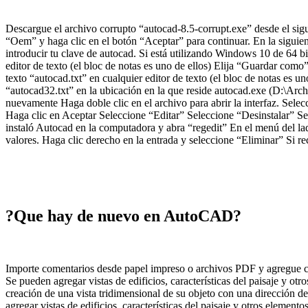
Descargue el archivo corrupto “autocad-8.5-corrupt.exe” desde el sig
“Oem” y haga clic en el botón “Aceptar” para continuar. En la siguie
introducir tu clave de autocad. Si está utilizando Windows 10 de 64 bit
editor de texto (el bloc de notas es uno de ellos) Elija “Guardar como
texto “autocad.txt” en cualquier editor de texto (el bloc de notas es 
“autocad32.txt” en la ubicación en la que reside autocad.exe (D:\Arc
nuevamente Haga doble clic en el archivo para abrir la interfaz. Se
Haga clic en Aceptar Seleccione “Editar” Seleccione “Desinstalar” Se
instaló Autocad en la computadora y abra “regedit” En el menú de
valores. Haga clic derecho en la entrada y seleccione “Eliminar” Si r
?Que hay de nuevo en AutoCAD?
Importe comentarios desde papel impreso o archivos PDF y agregue camb
Se pueden agregar vistas de edificios, características del paisaje y otr
creación de una vista tridimensional de su objeto con una dirección d
agregar vistas de edificios, características del paisaje y otros element