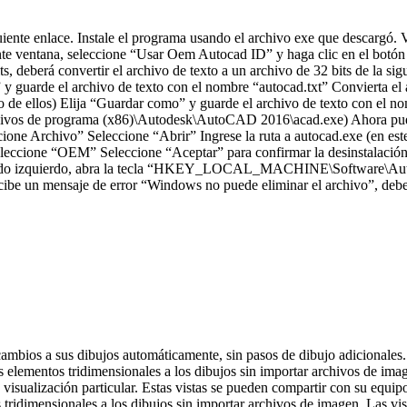
uiente enlace. Instale el programa usando el archivo exe que descargó.
nte ventana, seleccione “Usar Oem Autocad ID” y haga clic en el botón
s, deberá convertir el archivo de texto a un archivo de 32 bits de la si
” y guarde el archivo de texto con el nombre “autocad.txt” Convierta el
uno de ellos) Elija “Guardar como” y guarde el archivo de texto con el n
hivos de programa (x86)\Autodesk\AutoCAD 2016\acad.exe) Ahora puede c
leccione Archivo” Seleccione “Abrir” Ingrese la ruta a autocad.exe (en
leccione “OEM” Seleccione “Aceptar” para confirmar la desinstalación. 
l lado izquierdo, abra la tecla “HKEY_LOCAL_MACHINE\Software\Auto
ecibe un mensaje de error “Windows no puede eliminar el archivo”, deber
ios a sus dibujos automáticamente, sin pasos de dibujo adicionales. (vi
os elementos tridimensionales a los dibujos sin importar archivos de imag
e visualización particular. Estas vistas se pueden compartir con su equ
os tridimensionales a los dibujos sin importar archivos de imagen. Las vi