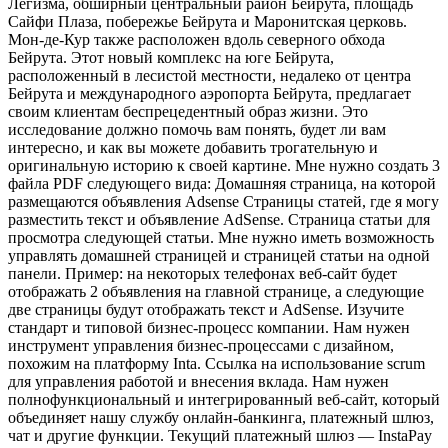
Легизма, обширный центральный район Бейрута, площадь
Сайфи Плаза, побережье Бейрута и Маронитская церковь.
Мон-де-Кур также расположен вдоль северного обхода
Бейрута. Этот новый комплекс на юге Бейрута,
расположенный в лесистой местности, недалеко от центра
Бейрута и международного аэропорта Бейрута, предлагает
своим клиентам беспрецедентный образ жизни. Это
исследование должно помочь вам понять, будет ли вам
интересно, и как вы можете добавить трогательную и
оригинальную историю к своей картине. Мне нужно создать 3
файла PDF следующего вида: Домашняя страница, на которой
размещаются объявления Adsense Страницы статей, где я могу
разместить текст и объявление AdSense. Страница статьи для
просмотра следующей статьи. Мне нужно иметь возможность
управлять домашней страницей и страницей статьи на одной
панели. Пример: на некоторых телефонах веб-сайт будет
отображать 2 объявления на главной странице, а следующие
две страницы будут отображать текст и AdSense. Изучите
стандарт и типовой бизнес-процесс компании. Нам нужен
инструмент управления бизнес-процессами с дизайном,
похожим на платформу Inta. Ссылка на использование scrum
для управления работой и внесения вклада. Нам нужен
полнофункциональный и интегрированный веб-сайт, который
объединяет нашу службу онлайн-банкинга, платежный шлюз,
чат и другие функции. Текущий платежный шлюз — InstaPay