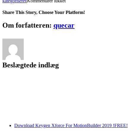
til
kategoriseret
|
Kommentarer lukket
QtVlm
Кряк
Share This Story, Choose Your Platform!
Скачать
бесплатно
Facebook
Twitter
LinkedIn
Reddit
Tumblr
Pinterest
Vk
Email
Om forfatteren:
quecar
без
регистрации
For
PC
(April-
2022)
Beslægtede indlæg
Download Keygen Xforce For MotionBuilder 2019 !FREE!