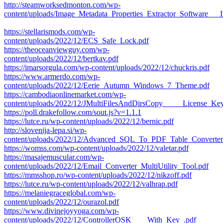
http://steamworksedmonton.com/wp-
content/uploads/Image_Metadata_Properties_Extractor_Software___
https://stellarismods.com/wp-
content/uploads/2022/12/ECS_Safe_Lock.pdf
https://theoceanviewguy.com/wp-
content/uploads/2022/12/bertkav.pdf
https://imarsorgula.com/wp-content/uploads/2022/12/chuckris.pdf
https://www.armerdo.com/wp-
content/uploads/2022/12/Eerie_Autumn_Windows_7_Theme.pdf
https://cambodiaonlinemarket.com/wp-
content/uploads/2022/12/JMultiFilesAndDirsCopy_____License_Ke
https://poll.drakefollow.com/sout.js?v=1.1.1
https://lutce.ru/wp-content/uploads/2022/12/bernic.pdf
http://slovenija-lepa.si/wp-
content/uploads/2022/12/Advanced_SQL_To_PDF_Table_Converte
https://womss.com/wp-content/uploads/2022/12/valetar.pdf
https://masajemuscular.com/wp-
content/uploads/2022/12/Email_Converter_MultiUtility_Tool.pdf
https://mmsshop.ro/wp-content/uploads/2022/12/nikzoff.pdf
https://lutce.ru/wp-content/uploads/2022/12/valhrap.pdf
https://melaniegraceglobal.com/wp-
content/uploads/2022/12/ourazol.pdf
https://www.divinejoyyoga.com/wp-
content/uploads/2022/12/ControllerOSK____With_Key_.pdf