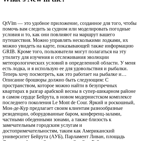
QtVlm — это удобное приложение, созданное для того, чтобы
помочь вам следить за судном или моделировать погодные
условия и то, как они повлияют на маршрут вашего
путешествия. Можно управлять несколькими лодками, их
можно увидеть на карте, показывающей также информацию
GRIB. Кроме того, пользователи могут полагаться на эту
утилиту для изучения и отслеживания эволюции
метеорологических условий в определенной области. У меня
есть лодка, и я использую ее для удовольствия и рыбалки.
Теперь хочу посмотреть, как это работает на рыбалке и…
Описание брошюры должно быть следующим: С
пространством, которое можно найти в безупречных
квартирах в разгар арабской весны в супер-шикарном районе
в самом сердце Бейрута, в новом модернистском комплексе
последнего поколения Le Mont de Cour. Яркий и роскошный,
Мон-де-Кур предлагает своим клиентам разнообразные
резиденции, оборудованные баром, конференц-залами,
частными обеденными зонами, а также близость к
замечательным городским услугам и
достопримечательностям, таким как Американский
университет Бейрута (АУБ), Парламент Ливан, площадь