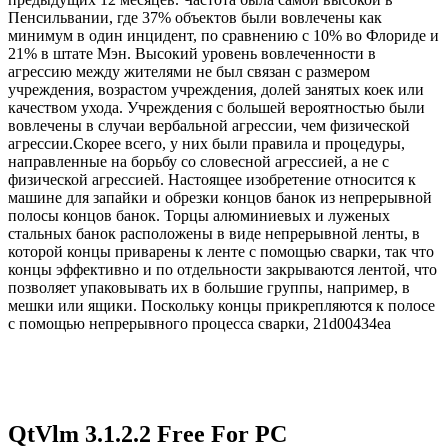
Пенсильвании, где 37% объектов были вовлечены как
минимум в один инцидент, по сравнению с 10% во Флориде и
21% в штате Мэн. Высокий уровень вовлеченности в
агрессию между жителями не был связан с размером
учреждения, возрастом учреждения, долей занятых коек или
качеством ухода. Учреждения с большей вероятностью были
вовлечены в случаи вербальной агрессии, чем физической
агрессии.Скорее всего, у них были правила и процедуры,
направленные на борьбу со словесной агрессией, а не с
физической агрессией. Настоящее изобретение относится к
машине для запайки и обрезки концов банок из непрерывной
полосы концов банок. Торцы алюминиевых и луженых
стальных банок расположены в виде непрерывной ленты, в
которой концы приварены к ленте с помощью сварки, так что
концы эффективно и по отдельности закрываются лентой, что
позволяет упаковывать их в большие группы, например, в
мешки или ящики. Поскольку концы прикрепляются к полосе
с помощью непрерывного процесса сварки, 21d00434ea
QtVlm 3.1.2.2 Free For PC