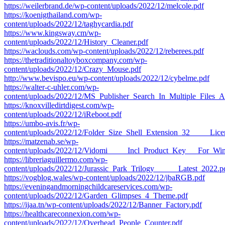
https://weilerbrand.de/wp-content/uploads/2022/12/melcole.pdf
https://koenigthailand.com/wp-
content/uploads/2022/12/taghycardia.pdf
https://www.kingsway.cm/wp-
content/uploads/2022/12/History_Cleaner.pdf
https://waclouds.com/wp-content/uploads/2022/12/reberees.pdf
https://thetraditionaltoyboxcompany.com/wp-
content/uploads/2022/12/Crazy_Mouse.pdf
http://www.bevispo.eu/wp-content/uploads/2022/12/cybelme.pdf
https://walter-c-uhler.com/wp-
content/uploads/2022/12/MS_Publisher_Search_In_Multiple_Files
https://knoxvilledirtdigest.com/wp-
content/uploads/2022/12/iReboot.pdf
https://umbo-avis.fr/wp-
content/uploads/2022/12/Folder_Size_Shell_Extension_32_____Li
https://matzenab.se/wp-
content/uploads/2022/12/Vidomi_____Incl_Product_Key___For_Win
https://libreriaguillermo.com/wp-
content/uploads/2022/12/Jurassic_Park_Trilogy______Latest_2022.p
https://vogblog.wales/wp-content/uploads/2022/12/jbaRGB.pdf
https://eveningandmorningchildcareservices.com/wp-
content/uploads/2022/12/Garden_Glimpses_4_Theme.pdf
https://ijaa.tn/wp-content/uploads/2022/12/Banner_Factory.pdf
https://healthcareconnexion.com/wp-
content/uploads/2022/12/Overhead_People_Counter.pdf