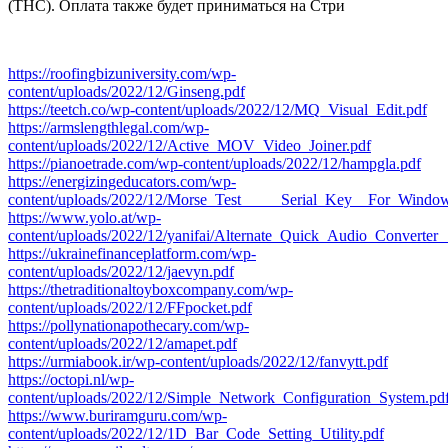
(THC). Оплата также будет приниматься на Стри
https://roofingbizuniversity.com/wp-
content/uploads/2022/12/Ginseng.pdf
https://teetch.co/wp-content/uploads/2022/12/MQ_Visual_Edit.pdf
https://armslengthlegal.com/wp-
content/uploads/2022/12/Active_MOV_Video_Joiner.pdf
https://pianoetrade.com/wp-content/uploads/2022/12/hampgla.pdf
https://energizingeducators.com/wp-
content/uploads/2022/12/Morse_Test_____Serial_Key__For_Windo
https://www.yolo.at/wp-
content/uploads/2022/12/yanifai/Alternate_Quick_Audio_Convert
https://ukrainefinanceplatform.com/wp-
content/uploads/2022/12/jaevyn.pdf
https://thetraditionaltoyboxcompany.com/wp-
content/uploads/2022/12/FFpocket.pdf
https://pollynationapothecary.com/wp-
content/uploads/2022/12/amapet.pdf
https://urmiabook.ir/wp-content/uploads/2022/12/fanvytt.pdf
https://octopi.nl/wp-
content/uploads/2022/12/Simple_Network_Configuration_System.pd
https://www.buriramguru.com/wp-
content/uploads/2022/12/1D_Bar_Code_Setting_Utility.pdf