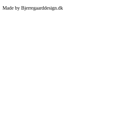
Made by Bjerregaarddesign.dk
Toggle
Sliding
Bar
Area