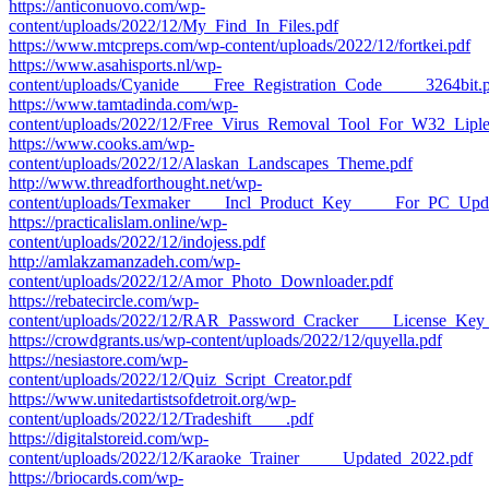
https://anticonuovo.com/wp-
content/uploads/2022/12/My_Find_In_Files.pdf
https://www.mtcpreps.com/wp-content/uploads/2022/12/fortkei.pdf
https://www.asahisports.nl/wp-
content/uploads/Cyanide____Free_Registration_Code_____3264bit.
https://www.tamtadinda.com/wp-
content/uploads/2022/12/Free_Virus_Removal_Tool_For_W32_Lip
https://www.cooks.am/wp-
content/uploads/2022/12/Alaskan_Landscapes_Theme.pdf
http://www.threadforthought.net/wp-
content/uploads/Texmaker____Incl_Product_Key_____For_PC_Upd
https://practicalislam.online/wp-
content/uploads/2022/12/indojess.pdf
http://amlakzamanzadeh.com/wp-
content/uploads/2022/12/Amor_Photo_Downloader.pdf
https://rebatecircle.com/wp-
content/uploads/2022/12/RAR_Password_Cracker____License_Key_
https://crowdgrants.us/wp-content/uploads/2022/12/quyella.pdf
https://nesiastore.com/wp-
content/uploads/2022/12/Quiz_Script_Creator.pdf
https://www.unitedartistsofdetroit.org/wp-
content/uploads/2022/12/Tradeshift____.pdf
https://digitalstoreid.com/wp-
content/uploads/2022/12/Karaoke_Trainer_____Updated_2022.pdf
https://briocards.com/wp-