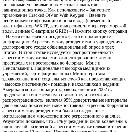
погодными условиями в их местная гавань или
навигационная точка. Как использовать: – Запустите
приложение Cracked QtVlm With Keygen – Введите
необходимую информацию в поля ввода (временный
идентификатор WXTP, дата измерения, температура морской
воды, данные С-матрицы GRIB) – Нажмите кнопку отправки
– Нажмите на значок погодного флага и просмотрите
информацию. Агрессия между резидентами в учреждениях
долгосрочного ухода: общенациональный опрос в трех
штатах. В этой статье исследуется распространенность
агрессии между жильцами в лицензированных домах
престарелых и престарелых во Флориде, Мэне и
Пенсильвании. Национальная выборка медицинских
учреждений, сертифицированных Министерством
здравоохранения и социальных служб как предоставляющих
«высококачественную» помощь и находящихся в ведении
Американской ассоциации здравоохранения в 2002 г.,
предоставила описательную статистику и рассчитала
распространенность, включая 95% доверительные интервалы
для годовых показателей межпостоянная агрессия. Корреляты
агрессии между резидентами были исследованы с
использованием множественного регрессионного анализа.
Результаты показали, что 31% учреждений были вовлечены в
один случай физической агрессии между жителями в течение
предыдущих 12 месяцев. Частота была самой высокой в ​​