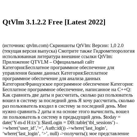
QtVlm 3.1.2.2 Free [Latest 2022]
(источник: qtvlm.com) Скриншоты QtVlm: Версии: 1,0 2.0
(текущая версия выпуска) Смотрите также Гидрометеорология
использованная литература внешние ссылки QtVlm:
Приложение QTVLM – Официальный сайт
Категория:Бесплатное программное обеспечение для
управления базами данных Категория:Бесплатное
программное обеспечение для анализа данных
Категория:Французское программное обеспечение Категория:
Бесплатное программное обеспечение, написанное на C++Q:
Как сравнить две даты и рассчитать, сколько раз пользователь
вошел в систему за последний день Я хочу рассчитать, сколько
раз пользователь входил в систему за последний день. Мне
нужно сравнить 2 даты и на основе этого вычислить, вошел
ли пользователь в систему в предыдущий день. $today =
date(‘Y-m-d H:i:s’); $lastLogin = DB::table(‘tbl_sessions’) -
>where(‘user_id’,’=’, Auth::id()) ->where(‘last_login’,
‘where(‘last_login’, ‘>’, null) ->получить(); мое представление