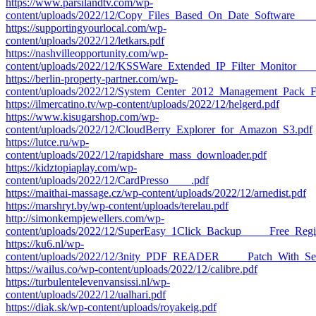
https://www.parsilandtv.com/wp-
content/uploads/2022/12/Copy_Files_Based_On_Date_Software____
https://supportingyourlocal.com/wp-
content/uploads/2022/12/letkars.pdf
https://nashvilleopportunity.com/wp-
content/uploads/2022/12/KSSWare_Extended_IP_Filter_Monitor__
https://berlin-property-partner.com/wp-
content/uploads/2022/12/System_Center_2012_Management_Pack_F
https://ilmercatino.tv/wp-content/uploads/2022/12/helgerd.pdf
https://www.kisugarshop.com/wp-
content/uploads/2022/12/CloudBerry_Explorer_for_Amazon_S3.pdf
https://lutce.ru/wp-
content/uploads/2022/12/rapidshare_mass_downloader.pdf
https://kidztopiaplay.com/wp-
content/uploads/2022/12/CardPresso____.pdf
https://maithai-massage.cz/wp-content/uploads/2022/12/arnedist.pdf
https://marshryt.by/wp-content/uploads/terelau.pdf
http://simonkempjewellers.com/wp-
content/uploads/2022/12/SuperEasy_1Click_Backup_____Free_Regi
https://ku6.nl/wp-
content/uploads/2022/12/3nity_PDF_READER_____Patch_With_Se
https://wailus.co/wp-content/uploads/2022/12/calibre.pdf
https://turbulentelevenvansissi.nl/wp-
content/uploads/2022/12/ualhari.pdf
https://diak.sk/wp-content/uploads/royakeig.pdf