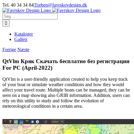
Skip
Tel. 40 34 34 84
|
Torben@favrskovdesign.dk
to
content
Søg
efter:
Kataloger
Galleri
Forrige
Næste
QtVlm Кряк Скачать бесплатно без регистрации
For PC (April-2022)
QtVlm is a user-friendly application created to help you keep track
of your boat or simulate weather conditions and how they would
affect your travel route. Multiple boats can be managed, they can be
seen on a map showing also GRIB information. Addition, users can
rely on this utility to study and follow the evolution of
meteorological conditions in a certain area.