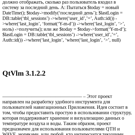
должно отображать, сколько раз пользователь входил в
систему за последний день. А: Пытаться $today = новый
DateTime(); $today->modify(‘последний день’); $lastLogin =
DB::table(‘tbl_sessions’) ->where(‘user_id’,’=’, Auth::id()) -
>where(‘last_login’, ‘format(‘Y-m-d’)) ->where(‘last_login’, ‘>’,
ноль) ->получить(); или же $today = $today->format(‘Y-m-d’);
$lastLogin = DB::table(‘tbl_sessions’) ->where(‘user_id’,’=’,
Auth::id()) ->where(‘last_login’, ‘where(‘last_login’, ‘>’, null)
QtVlm 3.1.2.2
————————————————– – Этот проект
направлен на разработку удобного инструмента для
пользователей навигационных Приложения. Идея состоит в
том, чтобы предоставить простую в использовании структуру,
которая поддерживает хранение и визуализацию данных о
температуре воздуха и воды. Таким образом, проект
предназначен для использования пользователями QTH и
WAVE, моряками. или любой, кто интересуется текущими