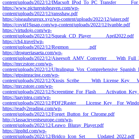
content/uploads/2022/12/IMacsoft_IPod_To_PC_Transfer______Fo
https://www.picturestoheaven.com/wp-
content/uploads/2022/12/ransshaw.pdf
https://oiseauheureux.xyz/wp-content/uploads/2022/12/jaiger.pdf
https://covid19asap.com/wp-content/uploads/2022/12/ivanble.pdf
https://virtudojo.com/wp-
content/uploads/2022/12/Squeak_CD_Player______April2022.pdf
https://cb4.travel/wp-
content/uploads/2022/12/Regmon________.pdf
https://drogueriasaeta.com/wp-
content/uploads/2022/12/Aiseesoft_AMV_Converter____With_Full
https://mrczstore.com/wp-
content/uploads/2022/12/Ultralingua_Vox_Comprehensive_Spanish_D
https://gtpsimracing.com/wp-
content/uploads/2022/12/Xiosis_Scribe_____With_License_Key__
https://mrczstore.com/wp-
content/uploads/2022/12/Screentime_For_Flash____Activation_Key
https://taavistea.com/wp-
content/uploads/2022/12/PDF2Raster____License_Key__For_Wind
https://ready2reading.com/wp-
content/uploads/2022/12/Forget_Button_for_Chrome.pdf
http://classacteventseurope.com/wp-
content/uploads/2022/12/Leawo_Bluray_Player.pdf
https://iippltd.com/wp-
content/uploads/2022/12/Bridco_Icon_Set_____Updated_2022.pdf